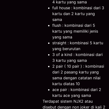
4 kartu yang sama
full house : kombinasi dari 3
kartu dan 2 kartu yang
sama
flush : kombinasi dari 5
kartu yang memiliki jenis
yang sama
straight : kombinasi 5 kartu
yang berurutan
3 of a kind : kombinasi dari
3 kartu yang sama
2 pair ( 10 pair ) : kombinasi
dari 2 pasang kartu yang
sama dengan catatan nilai
kartu diatas 10
ace pair : kombinasi dari 2
kartu ace yang sama
Terdapat sistem NJX2 atau
disebut dengan non joker di kali 2