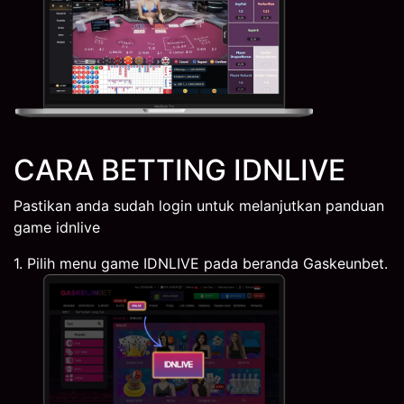
CARA BETTING IDNLIVE
Pastikan anda sudah login untuk melanjutkan panduan
game idnlive
1. Pilih menu game IDNLIVE pada beranda Gaskeunbet.