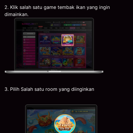
2. Klik salah satu game tembak ikan yang ingin
dimainkan.
3. Pilih Salah satu room yang diinginkan