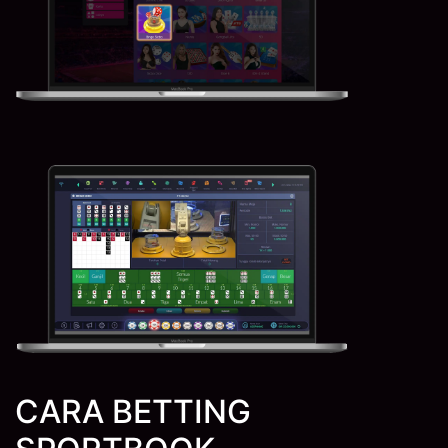
CARA BETTING