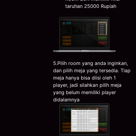
taruhan 25000 Rupiah
5.Pilih room yang anda inginkan,
dan pilih meja yang tersedia. Tiap
meja hanya bisa diisi oleh 1
player, jadi silahkan pilih meja
yang belum memiliki player
didalamnya