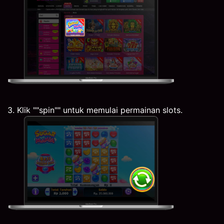
3. Klik ""spin"" untuk memulai permainan slots.