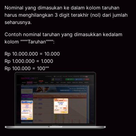
Nominal yang dimasukan ke dalam kolom taruhan
harus menghilangkan 3 digit terakhir (nol) dari jumlah
seharusnya.
Contoh nominal taruhan yang dimasukkan kedalam
kolom """"Taruhan"""":
Rp 10.000.000 = 10.000
Rp 1.000.000 = 1.000
Rp 100.000 = 100""