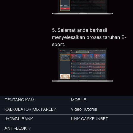
5. Selamat anda berhasil
menyelesaikan proses taruhan E-
sport.
TENTANG KAMI
MOBILE
KALKULATOR MIX PARLEY
Video Tutorial
JADWAL BANK
LINK GASKEUNBET
ANTI-BLOKIR